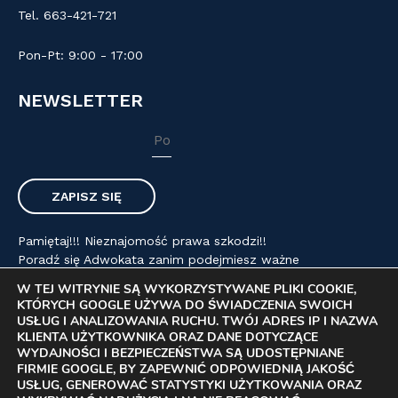
Tel. 663-421-721
Pon-Pt: 9:00 - 17:00
NEWSLETTER
Pamiętaj!!! Nieznajomość prawa szkodzi!!
Poradź się Adwokata zanim podejmiesz ważne
życiowe decyzje.
W TEJ WITRYNIE SĄ WYKORZYSTYWANE PLIKI COOKIE,
KTÓRYCH GOOGLE UŻYWA DO ŚWIADCZENIA SWOICH
USŁUG I ANALIZOWANIA RUCHU. TWÓJ ADRES IP I NAZWA
KLIENTA UŻYTKOWNIKA ORAZ DANE DOTYCZĄCE
Copyright© 2026 - Kancelaria Adwokacka - Adwokat Jarosław
WYDAJNOŚCI I BEZPIECZEŃSTWA SĄ UDOSTĘPNIANE
Petrzak. Wszystkie prawa zastrzeżone. Realizacja: KPB MEDIA
FIRMIE GOOGLE, BY ZAPEWNIĆ ODPOWIEDNIĄ JAKOŚĆ
& AG
USŁUG, GENEROWAĆ STATYSTYKI UŻYTKOWANIA ORAZ