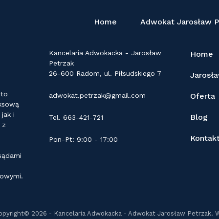
Home
Adwokat Jarosław P
KONTAKT
LINKI
Kancelaria Adwokacka - Jarosław
Home
Petrzak
26-600 Radom, ul. Piłsudskiego 7
Jarosł
 to
adwokat.petrzak@gmail.com
Oferta
eksową
ak i
Blog
Tel. 663-421-721
 z
Kontak
Pon-Pt: 9:00 - 17:00
 sądami
dowymi.
opyright© 2026 - Kancelaria Adwokacka - Adwokat Jarosław Petrzak. 