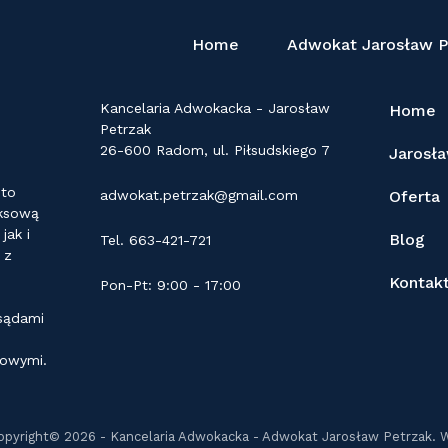
Home
Adwokat Jarosław P
KONTAKT
LINKI
Kancelaria Adwokacka - Jarosław
Home
Petrzak
26-600 Radom, ul. Piłsudskiego 7
Jarosł
 to
adwokat.petrzak@gmail.com
Oferta
eksową
ak i
Blog
Tel. 663-421-721
 z
Kontak
Pon-Pt: 9:00 - 17:00
 sądami
dowymi.
opyright© 2026 - Kancelaria Adwokacka - Adwokat Jarosław Petrzak. 