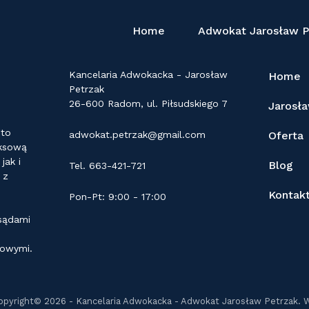
Home
Adwokat Jarosław P
KONTAKT
LINKI
Kancelaria Adwokacka - Jarosław
Home
Petrzak
26-600 Radom, ul. Piłsudskiego 7
Jarosł
 to
adwokat.petrzak@gmail.com
Oferta
eksową
ak i
Blog
Tel. 663-421-721
 z
Kontak
Pon-Pt: 9:00 - 17:00
 sądami
dowymi.
opyright© 2026 - Kancelaria Adwokacka - Adwokat Jarosław Petrzak. 