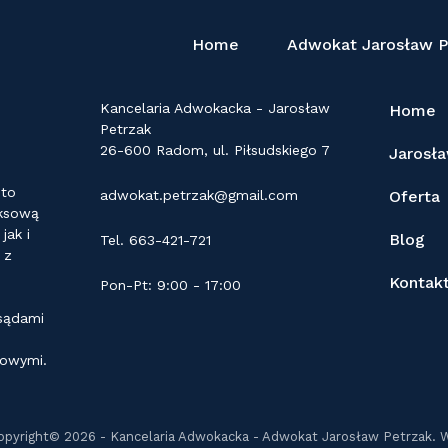
Home
Adwokat Jarosław P
KONTAKT
LINKI
Kancelaria Adwokacka - Jarosław
Home
Petrzak
26-600 Radom, ul. Piłsudskiego 7
Jarosł
 to
adwokat.petrzak@gmail.com
Oferta
eksową
ak i
Blog
Tel. 663-421-721
 z
Kontak
Pon-Pt: 9:00 - 17:00
 sądami
dowymi.
opyright© 2026 - Kancelaria Adwokacka - Adwokat Jarosław Petrzak. 