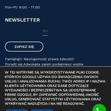
Pon-Pt: 9:00 - 17:00
NEWSLETTER
Pamiętaj!!! Nieznajomość prawa szkodzi!!
Poradź się Adwokata zanim podejmiesz ważne
życiowe decyzje.
W TEJ WITRYNIE SĄ WYKORZYSTYWANE PLIKI COOKIE,
KTÓRYCH GOOGLE UŻYWA DO ŚWIADCZENIA SWOICH
USŁUG I ANALIZOWANIA RUCHU. TWÓJ ADRES IP I NAZWA
KLIENTA UŻYTKOWNIKA ORAZ DANE DOTYCZĄCE
Copyright© 2026 - Kancelaria Adwokacka - Adwokat Jarosław
WYDAJNOŚCI I BEZPIECZEŃSTWA SĄ UDOSTĘPNIANE
Petrzak. Wszystkie prawa zastrzeżone. Realizacja: KPB MEDIA
FIRMIE GOOGLE, BY ZAPEWNIĆ ODPOWIEDNIĄ JAKOŚĆ
& AG
USŁUG, GENEROWAĆ STATYSTYKI UŻYTKOWANIA ORAZ
WYKRYWAĆ NADUŻYCIA I NA NIE REAGOWAĆ.