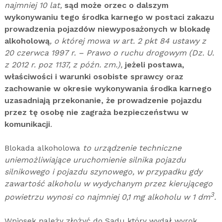
najmniej 10 lat,
sąd może orzec o dalszym
wykonywaniu tego środka karnego w postaci zakazu
prowadzenia pojazdów niewyposażonych w blokadę
alkoholową
, o której mowa w art. 2 pkt 84 ustawy z
20 czerwca 1997 r. – Prawo o ruchu drogowym (Dz. U.
z 2012 r. poz 1137, z późn. zm.),
jeżeli postawa,
właściwości i warunki osobiste sprawcy oraz
zachowanie w okresie wykonywania środka karnego
uzasadniają przekonanie, że prowadzenie pojazdu
przez tę osobę nie zagraża bezpieczeństwu w
komunikacji
.
Blokada alkoholowa
to urządzenie techniczne
uniemożliwiające uruchomienie silnika pojazdu
silnikowego i pojazdu szynowego, w przypadku gdy
zawartość alkoholu w wydychanym przez kierującego
3
powietrzu wynosi co najmniej 0,1 mg alkoholu w 1 dm
.
Wniosek należy złożyć do Sądu który wydał wyrok.