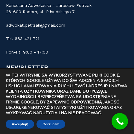
Kancelaria Adwokacka - Jarosław Petrzak
26-600 Radom, ul. Piłsudskiego 7
adwokat.petrzak@gmail.com
Tel. 663-421-721
Pon-Pt: 9:00 - 17:00
NEWSLETTER
W TEJ WITRYNIE SĄ WYKORZYSTYWANE PLIKI COOKIE,
KTÓRYCH GOOGLE UŻYWA DO ŚWIADCZENIA SWOICH
USŁUG I ANALIZOWANIA RUCHU. TWÓJ ADRES IP I NAZWA
KLIENTA UŻYTKOWNIKA ORAZ DANE DOTYCZĄCE
WYDAJNOŚCI I BEZPIECZEŃSTWA SĄ UDOSTĘPNIANE
FIRMIE GOOGLE, BY ZAPEWNIĆ ODPOWIEDNIĄ JAKOŚĆ
USŁUG, GENEROWAĆ STATYSTYKI UŻYTKOWANIA ORAZ
WYKRYWAĆ NADUŻYCIA I NA NIE REAGOWAĆ.
Pamiętaj!!! Nieznajomość prawa szkodzi!!
Poradź się Adwokata zanim podejmiesz ważne
Akceptuję
Odrzucam
życiowe decyzje.